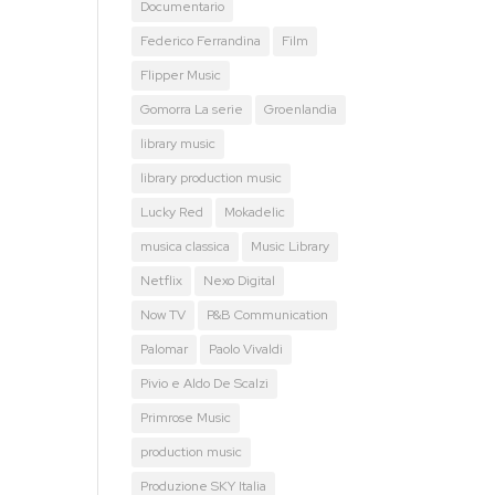
Documentario
Federico Ferrandina
Film
Flipper Music
Gomorra La serie
Groenlandia
library music
library production music
Lucky Red
Mokadelic
musica classica
Music Library
Netflix
Nexo Digital
Now TV
P&B Communication
Palomar
Paolo Vivaldi
Pivio e Aldo De Scalzi
Primrose Music
production music
Produzione SKY Italia