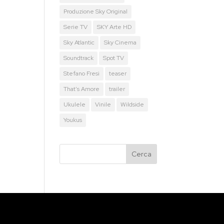
Produzione Sky Original
Serie TV
SKY Arte HD
Sky Atlantic
Sky Cinema
Soundtrack
Spot TV
Stefano Fresi
teaser
That's Amore
trailer
Ukulele
Vinile
Wildside
Youkus