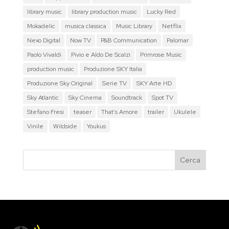
library music
library production music
Lucky Red
Mokadelic
musica classica
Music Library
Netflix
Nexo Digital
Now TV
P&B Communication
Palomar
Paolo Vivaldi
Pivio e Aldo De Scalzi
Primrose Music
production music
Produzione SKY Italia
Produzione Sky Original
Serie TV
SKY Arte HD
Sky Atlantic
Sky Cinema
Soundtrack
Spot TV
Stefano Fresi
teaser
That's Amore
trailer
Ukulele
Vinile
Wildside
Youkus