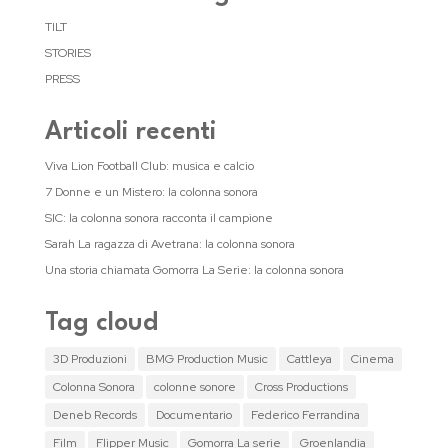
TILT
STORIES
PRESS
Articoli recenti
Viva Lion Football Club: musica e calcio
7 Donne e un Mistero: la colonna sonora
SIC: la colonna sonora racconta il campione
Sarah La ragazza di Avetrana: la colonna sonora
Una storia chiamata Gomorra La Serie: la colonna sonora
Tag cloud
3D Produzioni
BMG Production Music
Cattleya
Cinema
Colonna Sonora
colonne sonore
Cross Productions
Deneb Records
Documentario
Federico Ferrandina
Film
Flipper Music
Gomorra La serie
Groenlandia