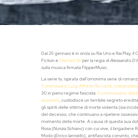
Dal 25 gennaio è in onda su Rai Uno e Rai Play,
Il
Fiction e
Clemart Srl
per la regia di
Alessandro D’A
sulla musica firmata FlipperMusic.
La serie tv, ispirata dall’omonima serie di roman
Commissario Luigi Alfredo Ricciardi, interpretat
30 in pieno regime fascista.
Il commissario, dota
assassini
, custodisce un terribile segreto eredi
gli spiriti delle vittime di morte violenta (sia i
del decesso, che continuano a ripetere ossessi
momento della morte. A causa di questa sua dote, 
Rosa (
Nunzia Schiano
) con cui vive, il brigadiere
Modo (
Enrico Ianniello
), antifascista convinto, ch