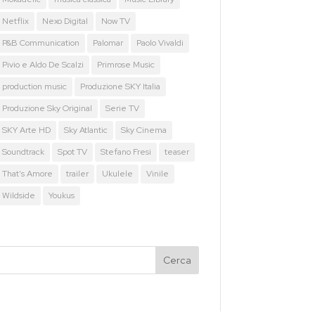
Netflix
Nexo Digital
Now TV
P&B Communication
Palomar
Paolo Vivaldi
Pivio e Aldo De Scalzi
Primrose Music
production music
Produzione SKY Italia
Produzione Sky Original
Serie TV
SKY Arte HD
Sky Atlantic
Sky Cinema
Soundtrack
Spot TV
Stefano Fresi
teaser
That's Amore
trailer
Ukulele
Vinile
Wildside
Youkus