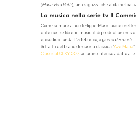
(
Maria Vera Ratti
), una ragazza che abita nel pala
La musica nella serie tv Il Commi
Come sempre a noi di FlipperMusic piace mettere
dalle nostre librerie musicali di production mus
episodio in onda il 15 febbraio,
Il giorno dei morti
.
Si tratta del brano di musica classica “
Ave Maria
”
Classical
CLXY 007
, un brano intenso adatto alle