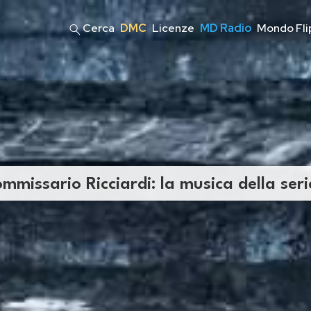
Cerca
DMC
Licenze
MD Radio
Mondo Fli
commissario Ricciardi: la musica della seri