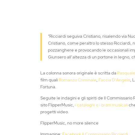
“Ricciardi seguiva Cristiano, risalendo via 
Cristiano, come peraltro lo stesso Ricciardi, 
pozzanghere e provocando le occasionali imp
Giunsero all’altezza di un portone in legno, c
La colonna sonora originale è scritta da
Pasquale
film quali
Romanzo Criminale
,
Faccia D’Angelo
, 
Fortuna.
Seguite le indagini e gli spiriti de Il Commissario 
sito FlipperMusic,
i cataloghi e i brani musicali
che
progetti video.
FlipperMusic, no more silence
Immagine:
Facebook Il Commissario Ricciardi