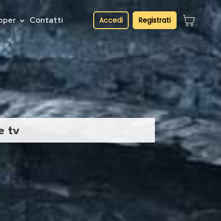
pper
Contatti
Accedi
Registrati
e tv