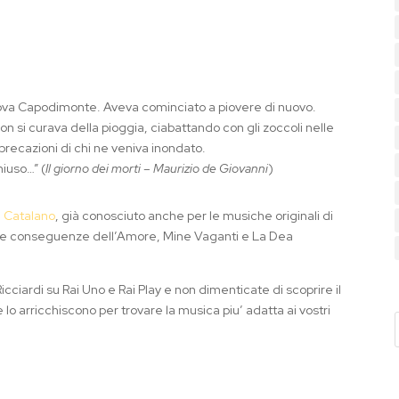
Nuova Capodimonte. Aveva cominciato a piovere di nuovo.
non si curava della pioggia, ciabattando con gli zoccoli nelle
recazioni di chi ne veniva inondato.
hiuso…” (
Il giorno dei morti – Maurizio de Giovanni
)
 Catalano
, già conosciuto anche per le musiche originali di
Le conseguenze dell’Amore, Mine Vaganti e La Dea
Ricciardi su Rai Uno e Rai Play e non dimenticate di scoprire il
 lo arricchiscono per trovare la musica piu’ adatta ai vostri