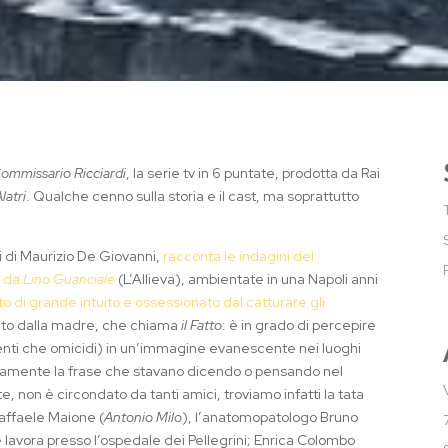
 Commissario Ricciardi
, la serie tv in 6 puntate, prodotta da Rai
latri
. Qualche cenno sulla storia e il cast, ma soprattutto
zi di Maurizio De Giovanni,
racconta le indagini del
o da
Lino Guanciale
(L’Allieva), ambientate in una Napoli anni
to di grande intuito e ossessionato dal catturare gli
tato dalla madre, che chiama
il Fatto
: è in grado di percepire
ncidenti che omicidi) in un’immagine evanescente nei luoghi
vamente la frase che stavano dicendo o pensando nel
non è circondato da tanti amici, troviamo infatti la tata
 Raffaele Maione (
Antonio Milo
), l’anatomopatologo Bruno
e lavora presso l’ospedale dei Pellegrini; Enrica Colombo