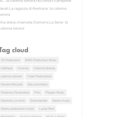
SIC: la colonna sonora racconta il campione
Sarah La ragazza di Avetrana: la colonna
sonora
Una storia chiamata Gomorra La Serie: la
colonna sonora
Tag cloud
3D Produzioni
BMG Production Music
Cattleya
Cinema
Colonna Sonora
colonne sonore
Cross Productions
Deneb Records
Documentario
Federico Ferrandina
Film
Flipper Music
Gomorra La serie
Groenlandia
library music
library production music
Lucky Red
Mokadelic
musica classica
Music Library