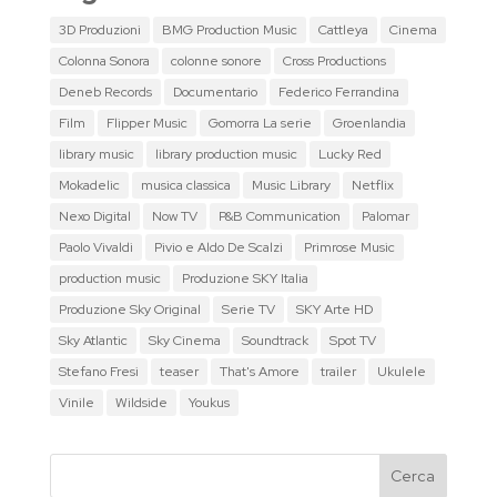
3D Produzioni
BMG Production Music
Cattleya
Cinema
Colonna Sonora
colonne sonore
Cross Productions
Deneb Records
Documentario
Federico Ferrandina
Film
Flipper Music
Gomorra La serie
Groenlandia
library music
library production music
Lucky Red
Mokadelic
musica classica
Music Library
Netflix
Nexo Digital
Now TV
P&B Communication
Palomar
Paolo Vivaldi
Pivio e Aldo De Scalzi
Primrose Music
production music
Produzione SKY Italia
Produzione Sky Original
Serie TV
SKY Arte HD
Sky Atlantic
Sky Cinema
Soundtrack
Spot TV
Stefano Fresi
teaser
That's Amore
trailer
Ukulele
Vinile
Wildside
Youkus