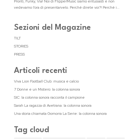
Pronti, Funky, Via! Noi di FlipperMusic siamo entusiasti e non
vedevamo l’ora di presentarvelo. Perchè direte voi?! Perchè i...
Sezioni del Magazine
TILT
STORIES
PRESS
Articoli recenti
Viva Lion Football Club: musica e calcio
7 Donne e un Mistero: la colonna sonora
SIC: la colonna sonora racconta il campione
Sarah La ragazza di Avetrana: la colonna sonora
Una storia chiamata Gomorra La Serie: la colonna sonora
Tag cloud