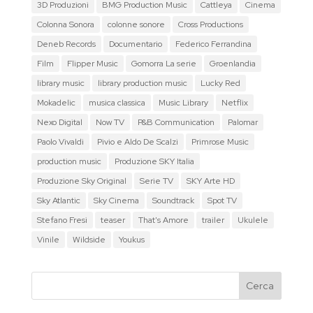
3D Produzioni
BMG Production Music
Cattleya
Cinema
Colonna Sonora
colonne sonore
Cross Productions
Deneb Records
Documentario
Federico Ferrandina
Film
Flipper Music
Gomorra La serie
Groenlandia
library music
library production music
Lucky Red
Mokadelic
musica classica
Music Library
Netflix
Nexo Digital
Now TV
P&B Communication
Palomar
Paolo Vivaldi
Pivio e Aldo De Scalzi
Primrose Music
production music
Produzione SKY Italia
Produzione Sky Original
Serie TV
SKY Arte HD
Sky Atlantic
Sky Cinema
Soundtrack
Spot TV
Stefano Fresi
teaser
That's Amore
trailer
Ukulele
Vinile
Wildside
Youkus