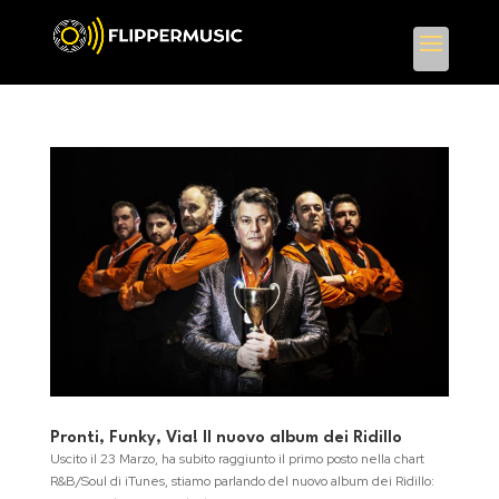
Pronti, Funky, Via! Il nuovo album dei Ridillo
Uscito il 23 Marzo, ha subito raggiunto il primo posto nella chart
R&B/Soul di iTunes, stiamo parlando del nuovo album dei Ridillo: