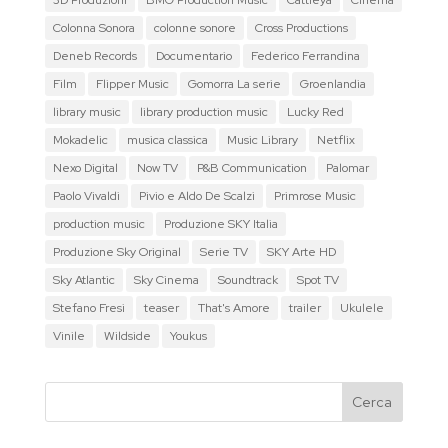
3D Produzioni
BMG Production Music
Cattleya
Cinema
Colonna Sonora
colonne sonore
Cross Productions
Deneb Records
Documentario
Federico Ferrandina
Film
Flipper Music
Gomorra La serie
Groenlandia
library music
library production music
Lucky Red
Mokadelic
musica classica
Music Library
Netflix
Nexo Digital
Now TV
P&B Communication
Palomar
Paolo Vivaldi
Pivio e Aldo De Scalzi
Primrose Music
production music
Produzione SKY Italia
Produzione Sky Original
Serie TV
SKY Arte HD
Sky Atlantic
Sky Cinema
Soundtrack
Spot TV
Stefano Fresi
teaser
That's Amore
trailer
Ukulele
Vinile
Wildside
Youkus