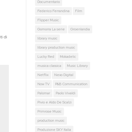
Documentario
Federico Ferrandina
Film
Flipper Music
Gomorra La serie
Groenlandia
i di
library music
library production music
Lucky Red
Mokadelic
musica classica
Music Library
Netflix
Nexo Digital
Now TV
P&B Communication
Palomar
Paolo Vivaldi
Pivio e Aldo De Scalzi
Primrose Music
production music
Produzione SKY Italia