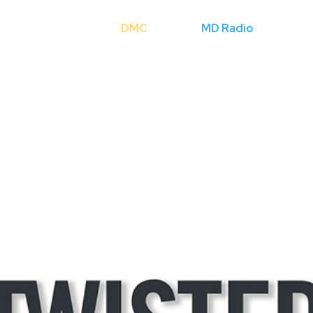
Cerca
DMC
Licenze
MD Radio
Mondo Fli