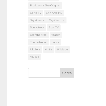
Produzione Sky Original
Serie TV
SKY Arte HD
Sky Atlantic
Sky Cinema
Soundtrack
Spot TV
Stefano Fresi
teaser
That's Amore
trailer
Ukulele
Vinile
Wildside
Youkus