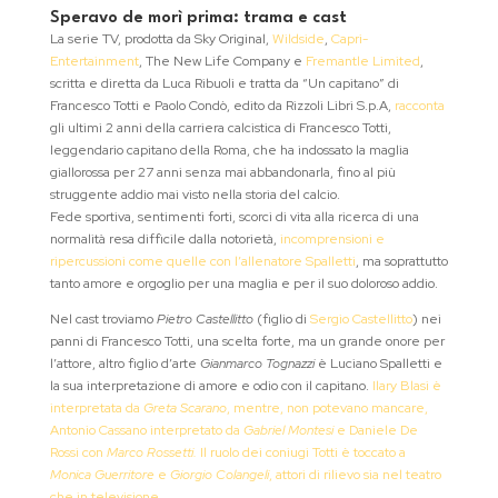
Speravo de morì prima: trama e cast
La serie TV, prodotta da Sky Original,
Wildside
,
Capri-
Entertainment
, The New Life Company e
Fremantle Limited
,
scritta e diretta da Luca Ribuoli e tratta da “Un capitano” di
Francesco Totti e Paolo Condò, edito da Rizzoli Libri S.p.A,
racconta
gli ultimi 2 anni della carriera calcistica di Francesco Totti,
leggendario capitano della Roma, che ha indossato la maglia
giallorossa per 27 anni senza mai abbandonarla, fino al più
struggente addio mai visto nella storia del calcio.
Fede sportiva, sentimenti forti, scorci di vita alla ricerca di una
normalità resa difficile dalla notorietà,
incomprensioni e
ripercussioni come quelle con l’allenatore Spalletti
, ma soprattutto
tanto amore e orgoglio per una maglia e per il suo doloroso addio.
Nel cast troviamo
Pietro Castellitto
(figlio di
Sergio Castellitto
) nei
panni di Francesco Totti, una scelta forte, ma un grande onore per
l’attore, altro figlio d’arte
Gianmarco Tognazzi
è Luciano Spalletti e
la sua interpretazione di amore e odio con il capitano.
Ilary Blasi è
interpretata da
Greta Scarano
, mentre, non potevano mancare,
Antonio Cassano interpretato da
Gabriel Montesi
e Daniele De
Rossi con
Marco Rossetti.
Il ruolo dei coniugi Totti è toccato a
Monica Guerritore
e
Giorgio Colangeli
, attori di rilievo sia nel teatro
che in televisione.