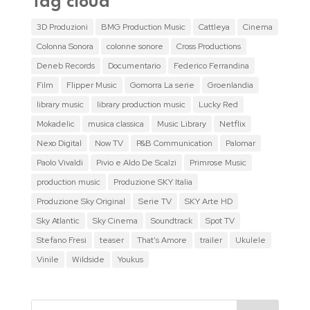
Tag cloud
3D Produzioni
BMG Production Music
Cattleya
Cinema
Colonna Sonora
colonne sonore
Cross Productions
Deneb Records
Documentario
Federico Ferrandina
Film
Flipper Music
Gomorra La serie
Groenlandia
library music
library production music
Lucky Red
Mokadelic
musica classica
Music Library
Netflix
Nexo Digital
Now TV
P&B Communication
Palomar
Paolo Vivaldi
Pivio e Aldo De Scalzi
Primrose Music
production music
Produzione SKY Italia
Produzione Sky Original
Serie TV
SKY Arte HD
Sky Atlantic
Sky Cinema
Soundtrack
Spot TV
Stefano Fresi
teaser
That's Amore
trailer
Ukulele
Vinile
Wildside
Youkus