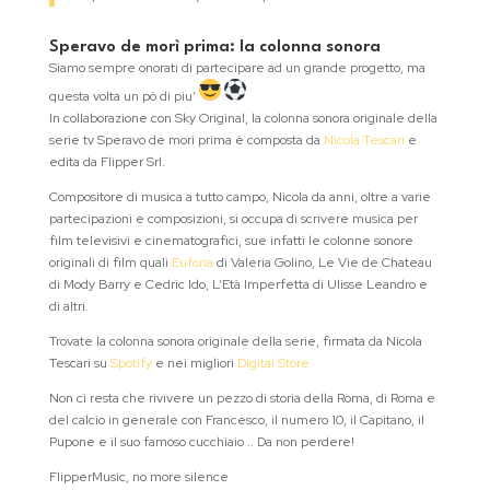
Speravo de morì prima: la colonna sonora
Siamo sempre onorati di partecipare ad un grande progetto, ma
questa volta un pò di piu’
In collaborazione con Sky Original, la colonna sonora originale della
serie tv Speravo de morì prima è composta da
Nicola Tescari
e
edita da Flipper Srl.
Compositore di musica a tutto campo, Nicola da anni, oltre a varie
partecipazioni e composizioni, si occupa di scrivere musica per
film televisivi e cinematografici, sue infatti le colonne sonore
originali di film quali
Euforia
di Valeria Golino, Le Vie de Chateau
di Mody Barry e Cedric Ido, L’Età Imperfetta di Ulisse Leandro e
di altri.
Trovate la colonna sonora originale della serie, firmata da Nicola
Tescari su
Spotify
e nei migliori
Digital Store
Non ci resta che rivivere un pezzo di storia della Roma, di Roma e
del calcio in generale con Francesco, il numero 10, il Capitano, il
Pupone e il suo famoso cucchiaio .. Da non perdere!
FlipperMusic, no more silence