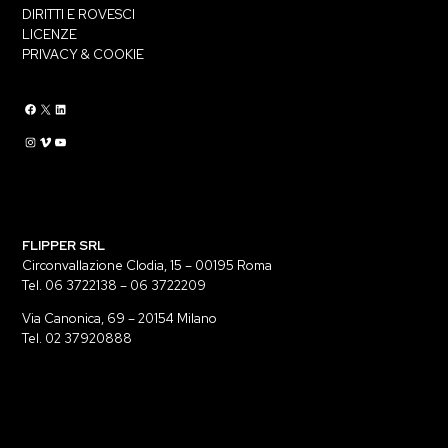
DIRITTI E ROVESCI
LICENZE
PRIVACY & COOKIE
Flippermusic Facebook
Flippermusic Twitter
Flippermusic Linkedin
Flippermusic Instagram
Flippermusic Vimeo
flippermusic YouTube
FLIPPER SRL
Circonvallazione Clodia, 15 – 00195 Roma
Tel. 06 3722138 – 06 3722209
Via Canonica, 69 – 20154 Milano
Tel. 02 37920888